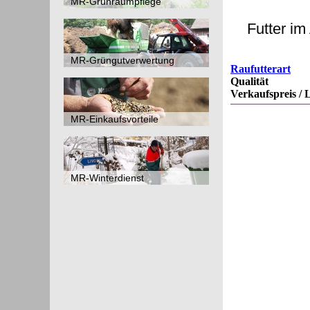
MR-Grünraumpflege
Futter im
MR-Grüngutverwertung
MR-Einkaufsvorteile
MR-Winterdienst