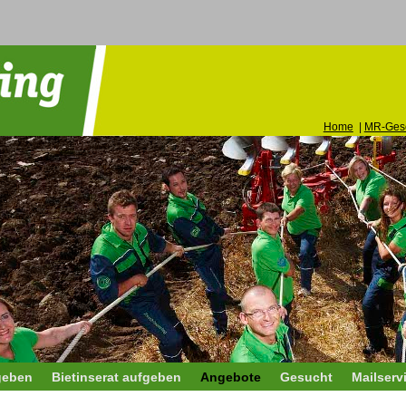
Home
|
MR-Gesc
geben
Bietinserat aufgeben
Angebote
Gesucht
Mailserv